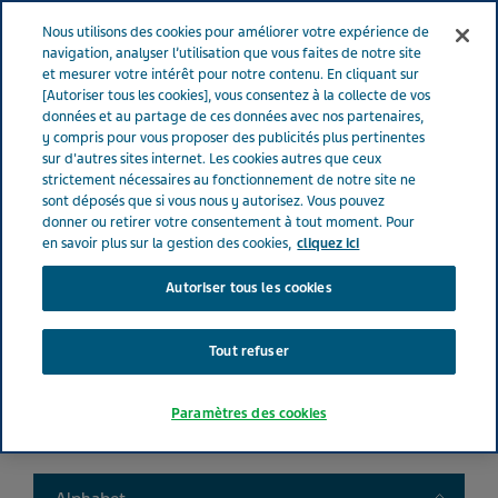
FRANCE
Menu
Nous utilisons des cookies pour améliorer votre expérience de
navigation, analyser l’utilisation que vous faites de notre site
et mesurer votre intérêt pour notre contenu. En cliquant sur
France
Nos Produits
Product catalog
[Autoriser tous les cookies], vous consentez à la collecte de vos
données et au partage de ces données avec nos partenaires,
y compris pour vous proposer des publicités plus pertinentes
sur d'autres sites internet. Les cookies autres que ceux
Liste de nos médicaments
strictement nécessaires au fonctionnement de notre site ne
sont déposés que si vous nous y autorisez. Vous pouvez
donner ou retirer votre consentement à tout moment. Pour
en savoir plus sur la gestion des cookies,
cliquez ici
Autoriser tous les cookies
Search
Tout refuser
Filtres
Paramètres des cookies
Filtres clairs
Toggle