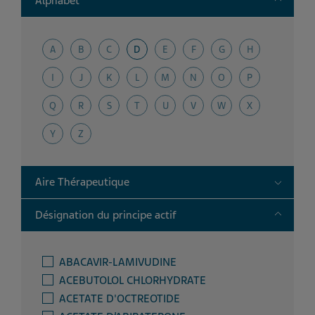
Alphabet
A
B
C
D
E
F
G
H
I
J
K
L
M
N
O
P
Q
R
S
T
U
V
W
X
Y
Z
Toggle
Aire Thérapeutique
Toggle
Désignation du principe actif
ABACAVIR-LAMIVUDINE
ACEBUTOLOL CHLORHYDRATE
ACETATE D'OCTREOTIDE