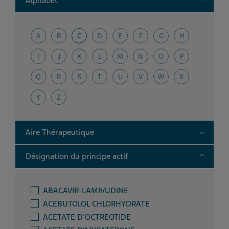
Alphabet
A
B
C
D
E
F
G
H
I
J
K
L
M
N
O
P
Q
R
S
T
U
V
W
X
Y
Z
Toggle
Aire Thérapeutique
Toggle
Désignation du principe actif
ABACAVIR-LAMIVUDINE
ACEBUTOLOL CHLORHYDRATE
ACETATE D'OCTREOTIDE