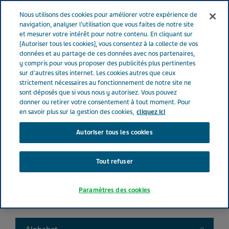
FRANCE
Menu
Nous utilisons des cookies pour améliorer votre expérience de
navigation, analyser l’utilisation que vous faites de notre site
et mesurer votre intérêt pour notre contenu. En cliquant sur
France
Nos Produits
Product catalog
[Autoriser tous les cookies], vous consentez à la collecte de vos
données et au partage de ces données avec nos partenaires,
y compris pour vous proposer des publicités plus pertinentes
sur d'autres sites internet. Les cookies autres que ceux
Liste de nos médicaments
strictement nécessaires au fonctionnement de notre site ne
sont déposés que si vous nous y autorisez. Vous pouvez
donner ou retirer votre consentement à tout moment. Pour
en savoir plus sur la gestion des cookies,
cliquez ici
Autoriser tous les cookies
Search
Tout refuser
Filtres
Paramètres des cookies
Filtres clairs
Toggle