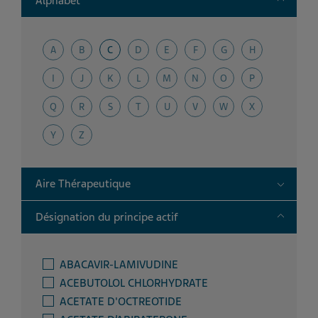
Alphabet
A
B
C
D
E
F
G
H
I
J
K
L
M
N
O
P
Q
R
S
T
U
V
W
X
Y
Z
Toggle
Aire Thérapeutique
Toggle
Désignation du principe actif
ABACAVIR-LAMIVUDINE
ACEBUTOLOL CHLORHYDRATE
ACETATE D'OCTREOTIDE