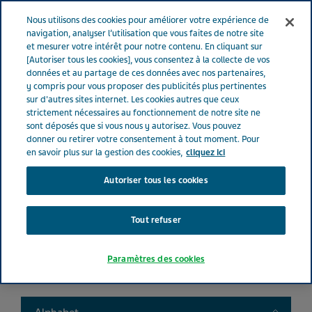
FRANCE
Menu
Nous utilisons des cookies pour améliorer votre expérience de
navigation, analyser l’utilisation que vous faites de notre site
et mesurer votre intérêt pour notre contenu. En cliquant sur
France
Nos Produits
Product catalog
[Autoriser tous les cookies], vous consentez à la collecte de vos
données et au partage de ces données avec nos partenaires,
y compris pour vous proposer des publicités plus pertinentes
sur d'autres sites internet. Les cookies autres que ceux
Liste de nos médicaments
strictement nécessaires au fonctionnement de notre site ne
sont déposés que si vous nous y autorisez. Vous pouvez
donner ou retirer votre consentement à tout moment. Pour
en savoir plus sur la gestion des cookies,
cliquez ici
Autoriser tous les cookies
Search
Tout refuser
Filtres
Paramètres des cookies
Filtres clairs
Toggle