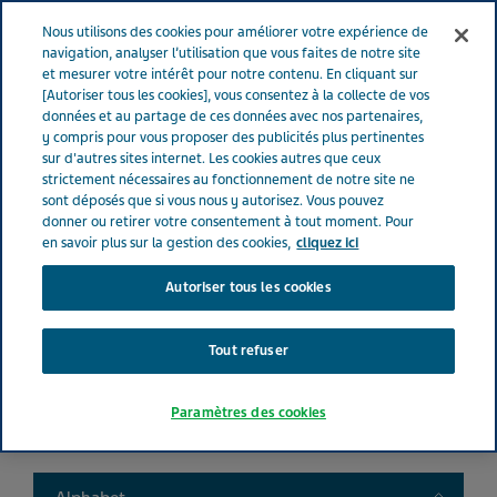
FRANCE
Menu
Nous utilisons des cookies pour améliorer votre expérience de
navigation, analyser l’utilisation que vous faites de notre site
et mesurer votre intérêt pour notre contenu. En cliquant sur
France
Nos Produits
Product catalog
[Autoriser tous les cookies], vous consentez à la collecte de vos
données et au partage de ces données avec nos partenaires,
y compris pour vous proposer des publicités plus pertinentes
sur d'autres sites internet. Les cookies autres que ceux
Liste de nos médicaments
strictement nécessaires au fonctionnement de notre site ne
sont déposés que si vous nous y autorisez. Vous pouvez
donner ou retirer votre consentement à tout moment. Pour
en savoir plus sur la gestion des cookies,
cliquez ici
Autoriser tous les cookies
Search
Tout refuser
Filtres
Paramètres des cookies
Filtres clairs
Toggle