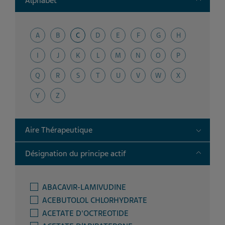
Alphabet
A
B
C
D
E
F
G
H
I
J
K
L
M
N
O
P
Q
R
S
T
U
V
W
X
Y
Z
Toggle
Aire Thérapeutique
Toggle
Désignation du principe actif
ABACAVIR-LAMIVUDINE
ACEBUTOLOL CHLORHYDRATE
ACETATE D'OCTREOTIDE