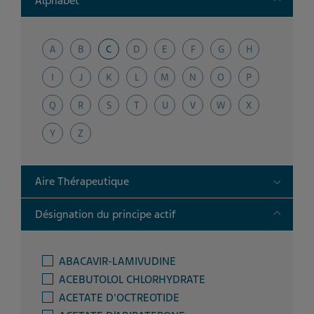
Alphabet
A
B
C
D
E
F
G
H
I
J
K
L
M
N
O
P
Q
R
S
T
U
V
W
X
Y
Z
Toggle
Aire Thérapeutique
Toggle
Désignation du principe actif
ABACAVIR-LAMIVUDINE
ACEBUTOLOL CHLORHYDRATE
ACETATE D'OCTREOTIDE