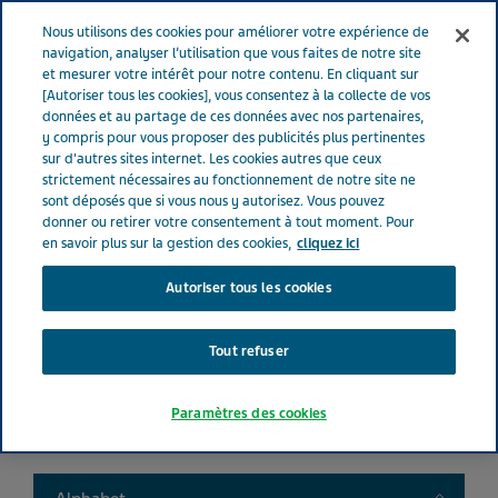
FRANCE
Menu
Nous utilisons des cookies pour améliorer votre expérience de
navigation, analyser l’utilisation que vous faites de notre site
et mesurer votre intérêt pour notre contenu. En cliquant sur
France
Nos Produits
Product catalog
[Autoriser tous les cookies], vous consentez à la collecte de vos
données et au partage de ces données avec nos partenaires,
y compris pour vous proposer des publicités plus pertinentes
sur d'autres sites internet. Les cookies autres que ceux
Liste de nos médicaments
strictement nécessaires au fonctionnement de notre site ne
sont déposés que si vous nous y autorisez. Vous pouvez
donner ou retirer votre consentement à tout moment. Pour
en savoir plus sur la gestion des cookies,
cliquez ici
Autoriser tous les cookies
Search
Tout refuser
Filtres
Paramètres des cookies
Filtres clairs
Toggle