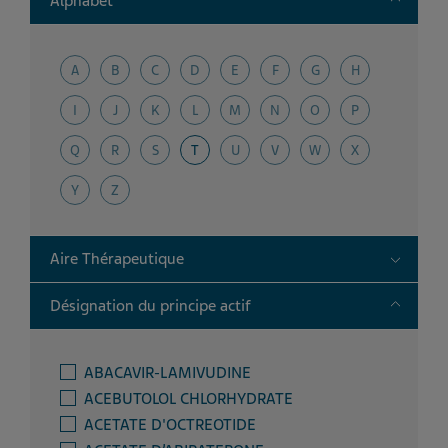
Alphabet
A
B
C
D
E
F
G
H
I
J
K
L
M
N
O
P
Q
R
S
T
U
V
W
X
Y
Z
Toggle
Aire Thérapeutique
Toggle
Désignation du principe actif
ABACAVIR-LAMIVUDINE
ACEBUTOLOL CHLORHYDRATE
ACETATE D'OCTREOTIDE