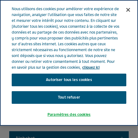
FRANCE
Menu
Nous utilisons des cookies pour améliorer votre expérience de
navigation, analyser l’utilisation que vous faites de notre site
et mesurer votre intérêt pour notre contenu. En cliquant sur
France
Nos Produits
Product catalog
[Autoriser tous les cookies], vous consentez à la collecte de vos
données et au partage de ces données avec nos partenaires,
y compris pour vous proposer des publicités plus pertinentes
sur d'autres sites internet. Les cookies autres que ceux
Liste de nos médicaments
strictement nécessaires au fonctionnement de notre site ne
sont déposés que si vous nous y autorisez. Vous pouvez
donner ou retirer votre consentement à tout moment. Pour
en savoir plus sur la gestion des cookies,
cliquez ici
Autoriser tous les cookies
Search
Tout refuser
Filtres
Paramètres des cookies
Filtres clairs
Toggle