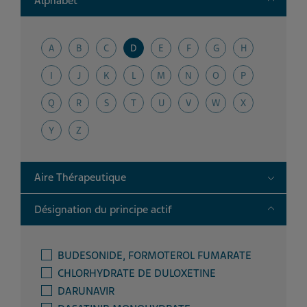
Alphabet
A
B
C
D
E
F
G
H
I
J
K
L
M
N
O
P
Q
R
S
T
U
V
W
X
Y
Z
Toggle
Aire Thérapeutique
Toggle
Désignation du principe actif
BUDESONIDE, FORMOTEROL FUMARATE
CHLORHYDRATE DE DULOXETINE
DARUNAVIR