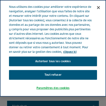
FRANCE
Menu
Nous utilisons des cookies pour améliorer votre expérience de
navigation, analyser l’utilisation que vous faites de notre site
et mesurer votre intérêt pour notre contenu. En cliquant sur
France
Nos Produits
Product catalog
[Autoriser tous les cookies], vous consentez à la collecte de vos
données et au partage de ces données avec nos partenaires,
y compris pour vous proposer des publicités plus pertinentes
sur d'autres sites internet. Les cookies autres que ceux
Liste de nos médicaments
strictement nécessaires au fonctionnement de notre site ne
sont déposés que si vous nous y autorisez. Vous pouvez
donner ou retirer votre consentement à tout moment. Pour
en savoir plus sur la gestion des cookies,
cliquez ici
Autoriser tous les cookies
Search
Tout refuser
Filtres
Paramètres des cookies
Filtres clairs
Toggle