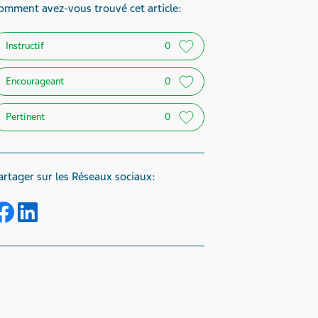
omment avez-vous trouvé cet article:
Instructif
0
Encourageant
0
Pertinent
0
artager sur les Réseaux sociaux:
Share on Facebook
Share on LinkedIn