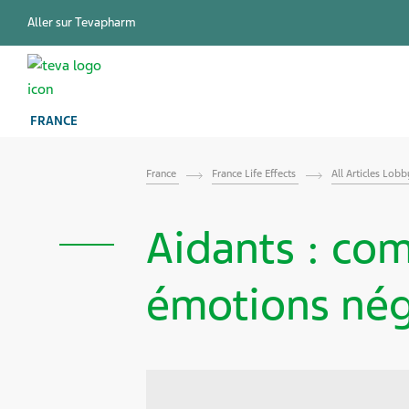
Aller sur Tevapharm
FRANCE
France
France Life Effects
All Articles Lob
Aidants : co
émotions nég