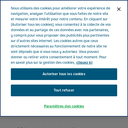
FRANCE
Menu
Nous utilisons des cookies pour améliorer votre expérience de
navigation, analyser l’utilisation que vous faites de notre site
et mesurer votre intérêt pour notre contenu. En cliquant sur
France
Nos Produits
SOTALOL TEVA® 160 mg (bte de 30)
[Autoriser tous les cookies], vous consentez à la collecte de vos
données et au partage de ces données avec nos partenaires,
y compris pour vous proposer des publicités plus pertinentes
sur d'autres sites internet. Les cookies autres que ceux
SOTALOL TEVA® 160 mg
strictement nécessaires au fonctionnement de notre site ne
sont déposés que si vous nous y autorisez. Vous pouvez
(bte de 30)
donner ou retirer votre consentement à tout moment. Pour
en savoir plus sur la gestion des cookies,
cliquez ici
Autoriser tous les cookies
BÉTABLOQUANTS
SOTALOL CHLORHYDRATE
Tout refuser
Forme pharmaceutique
Paramètres des cookies
comprimé sécable