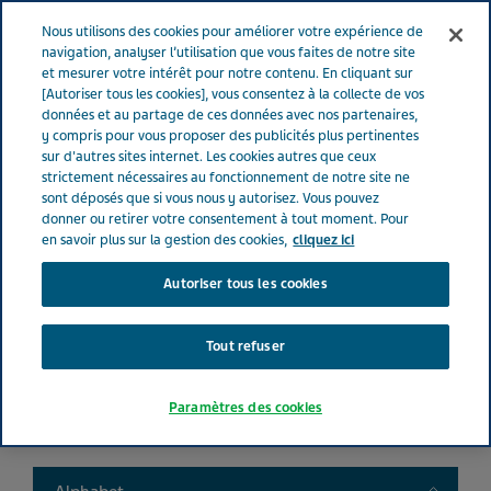
FRANCE
Menu
Nous utilisons des cookies pour améliorer votre expérience de
navigation, analyser l’utilisation que vous faites de notre site
et mesurer votre intérêt pour notre contenu. En cliquant sur
France
Nos Produits
Product catalog
[Autoriser tous les cookies], vous consentez à la collecte de vos
données et au partage de ces données avec nos partenaires,
y compris pour vous proposer des publicités plus pertinentes
sur d'autres sites internet. Les cookies autres que ceux
Liste de nos médicaments
strictement nécessaires au fonctionnement de notre site ne
sont déposés que si vous nous y autorisez. Vous pouvez
donner ou retirer votre consentement à tout moment. Pour
en savoir plus sur la gestion des cookies,
cliquez ici
Autoriser tous les cookies
Search
Tout refuser
Filtres
Paramètres des cookies
Filtres clairs
Toggle