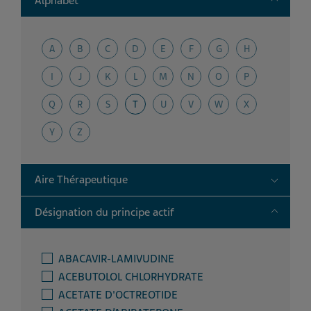
Alphabet
A
B
C
D
E
F
G
H
I
J
K
L
M
N
O
P
Q
R
S
T
U
V
W
X
Y
Z
Toggle
Aire Thérapeutique
Toggle
Désignation du principe actif
ABACAVIR-LAMIVUDINE
ACEBUTOLOL CHLORHYDRATE
ACETATE D'OCTREOTIDE