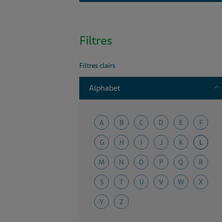
Filtres
Filtres clairs
T
Alphabet
A
B
C
D
E
F
G
H
I
J
K
L
M
N
O
P
Q
R
S
T
U
V
W
X
Y
Z