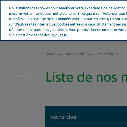
Aller sur Tevapharm
Nous utilisons des cookies pour améliorer votre expérience de navigation, a
mesurer votre intérêt pour notre contenu. En cliquant sur [Autoriser tous l
données et au partage de ces données avec nos partenaires, y compris po
sur d'autres sites internet. Les cookies autres que ceux strictement néces
déposés que si vous nous y autorisez. Vous pouvez donner ou retirer votr
sur la gestion des cookies,
cliquez ici
FRANCE
France
Nos Produits
Product catalog
Liste de nos
Search