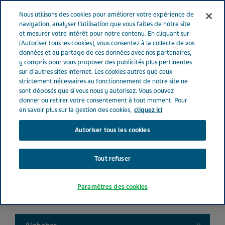
FRANCE
Menu
Nous utilisons des cookies pour améliorer votre expérience de
navigation, analyser l’utilisation que vous faites de notre site
et mesurer votre intérêt pour notre contenu. En cliquant sur
France
Nos Produits
Product catalog
[Autoriser tous les cookies], vous consentez à la collecte de vos
données et au partage de ces données avec nos partenaires,
y compris pour vous proposer des publicités plus pertinentes
sur d'autres sites internet. Les cookies autres que ceux
Liste de nos médicaments
strictement nécessaires au fonctionnement de notre site ne
sont déposés que si vous nous y autorisez. Vous pouvez
donner ou retirer votre consentement à tout moment. Pour
en savoir plus sur la gestion des cookies,
cliquez ici
Autoriser tous les cookies
Search
Tout refuser
Filtres
Paramètres des cookies
Filtres clairs
Toggle