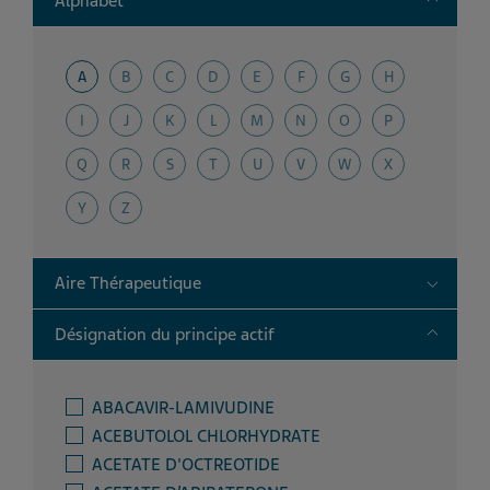
Alphabet
A
B
C
D
E
F
G
H
I
J
K
L
M
N
O
P
Q
R
S
T
U
V
W
X
Y
Z
Toggle
Aire Thérapeutique
Toggle
Désignation du principe actif
ABACAVIR-LAMIVUDINE
ACEBUTOLOL CHLORHYDRATE
ACETATE D'OCTREOTIDE